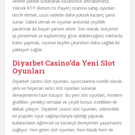
verimli şekilde kullanarak kazancınızı artırabilirsiniz.
Yüksek RTP (Return to Player) oranına sahip oyunları
tercih etmek, uzun vadede daha yüksek kazanç şansı
sunar. Sabırlı olmak ve oyunlar arasında çeşitlilik
yaratmak da başarı şansını artırır. Son olarak, bütçenizi
iyi yönetmek ve kaybetmeyi göze alabileceğiniz miktarda
bahis yapmak, oyunun keyfini çıkarırken daha sağlıklı bir
yaklaşım sağlar.
Diyarbet Casino’da Yeni Slot
Oyunları
Diyarbet casino slot oyunları, oyuncularına sürekli olarak
yeni ve heyecan verici slot oyunları sunarak
deneyimlerini taze tutuyor. Bu yeni slot oyunları, modern
grafikler, yenilikçi temalar ve çeşitli bonus özellikleri ile
dikkat çekiyor. Diyarbet casino slot oyunları, sektördeki
en popüler oyun sağlayıcılarıyla işbirliği yaparak,
kullanıcıların eğlenceli ve kazançlı deneyimler yaşamasını
sağlıyor. Yeni gelen slot oyunları, hem klasik hem de