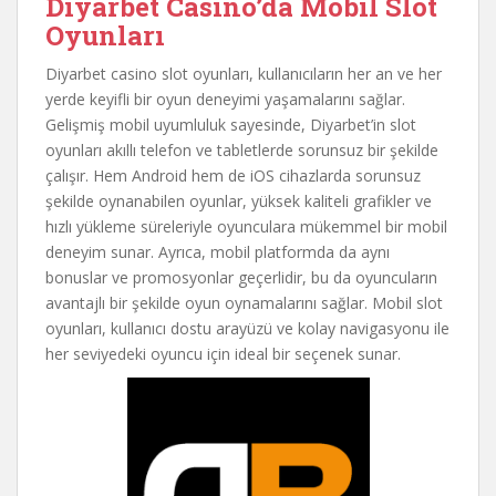
Diyarbet Casino’da Mobil Slot
Oyunları
Diyarbet casino slot oyunları, kullanıcıların her an ve her
yerde keyifli bir oyun deneyimi yaşamalarını sağlar.
Gelişmiş mobil uyumluluk sayesinde, Diyarbet’in slot
oyunları akıllı telefon ve tabletlerde sorunsuz bir şekilde
çalışır. Hem Android hem de iOS cihazlarda sorunsuz
şekilde oynanabilen oyunlar, yüksek kaliteli grafikler ve
hızlı yükleme süreleriyle oyunculara mükemmel bir mobil
deneyim sunar. Ayrıca, mobil platformda da aynı
bonuslar ve promosyonlar geçerlidir, bu da oyuncuların
avantajlı bir şekilde oyun oynamalarını sağlar. Mobil slot
oyunları, kullanıcı dostu arayüzü ve kolay navigasyonu ile
her seviyedeki oyuncu için ideal bir seçenek sunar.