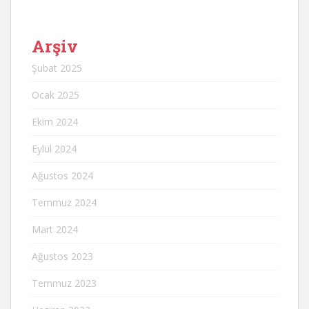
Arşiv
Şubat 2025
Ocak 2025
Ekim 2024
Eylül 2024
Ağustos 2024
Temmuz 2024