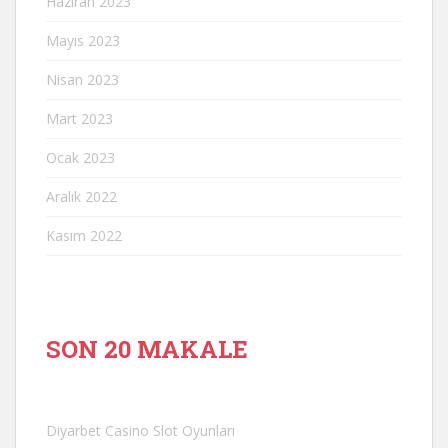
Mart 2024
Ağustos 2023
Temmuz 2023
Haziran 2023
Mayıs 2023
Nisan 2023
Mart 2023
Ocak 2023
Aralık 2022
Kasım 2022