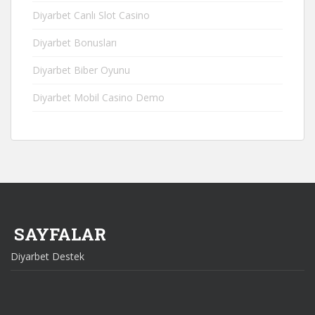
SON 20 MAKALE
Diyarbet Casino Slot Oyunları
Diyarbet Canlı Slot Casino
Diyarbet Bonusları
Diyarbet Biber Oyunu
Diyarbet Mobil Casino Demo