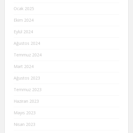
Ocak 2025
Ekim 2024
Eylül 2024
Ağustos 2024
Temmuz 2024
Mart 2024
Ağustos 2023
Temmuz 2023
Haziran 2023
Mayıs 2023
Nisan 2023