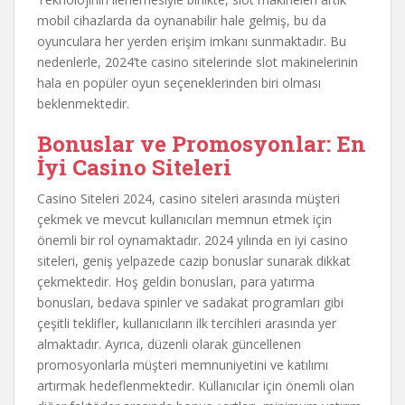
mobil cihazlarda da oynanabilir hale gelmiş, bu da
oyunculara her yerden erişim imkanı sunmaktadır. Bu
nedenlerle, 2024’te casino sitelerinde slot makinelerinin
hala en popüler oyun seçeneklerinden biri olması
beklenmektedir.
Bonuslar ve Promosyonlar: En
İyi Casino Siteleri
Casino Siteleri 2024, casino siteleri arasında müşteri
çekmek ve mevcut kullanıcıları memnun etmek için
önemli bir rol oynamaktadır. 2024 yılında en iyi casino
siteleri, geniş yelpazede cazip bonuslar sunarak dikkat
çekmektedir. Hoş geldin bonusları, para yatırma
bonusları, bedava spinler ve sadakat programları gibi
çeşitli teklifler, kullanıcıların ilk tercihleri arasında yer
almaktadır. Ayrıca, düzenli olarak güncellenen
promosyonlarla müşteri memnuniyetini ve katılımı
artırmak hedeflenmektedir. Kullanıcılar için önemli olan