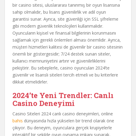
bir casino sitesi, uluslararası tanınmış bir oyun lisansına
sahip olmalıdır, bu lisans güvenilirlik ve adil oyun
garantisi sunar. Ayrıca, site güvenliği için SSL şifreleme
gibi modern güvenlik teknolojileri kullanmalıdır.
Oyuncuların kişisel ve finansal bilgilerinin korunmasını
sağlamak için gerekli önlemleri alması önemlidir. Ayrıca,
müşteri hizmetleri kalitesi de güvenilir bir casino sitesinin
önemli bir göstergesidir; 7/24 destek sunan siteler,
kullanıcı memnuniyetini artırır ve güvenilirliklerini
pekiştirir. Bu sebeplerle, casino oyuncuları 2024’te
güvenilir ve lisanslı siteleri tercih etmeli ve bu kriterlere
dikkat etmelidirler.
2024’te Yeni Trendler: Canlı
Casino Deneyimi
Casino Siteleri 2024 canlı casino deneyimleri, online
bahis
dünyasında hızla yükselen bir trend olarak öne
çıkıyor. Bu deneyim, oyunculara gerçek krupiyelerle
interaktif bir şekilde oyun oynama imkanı sunarak,