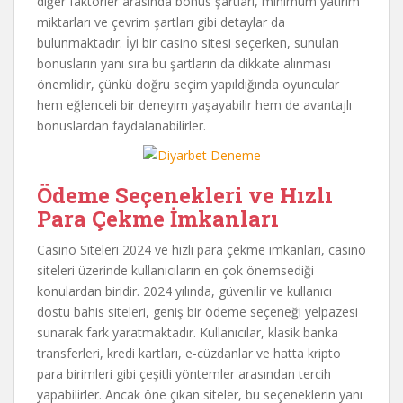
diğer faktörler arasında bonus şartları, minimum yatırım
miktarları ve çevrim şartları gibi detaylar da
bulunmaktadır. İyi bir casino sitesi seçerken, sunulan
bonusların yanı sıra bu şartların da dikkate alınması
önemlidir, çünkü doğru seçim yapıldığında oyuncular
hem eğlenceli bir deneyim yaşayabilir hem de avantajlı
bonuslardan faydalanabilirler.
Ödeme Seçenekleri ve Hızlı
Para Çekme İmkanları
Casino Siteleri 2024 ve hızlı para çekme imkanları, casino
siteleri üzerinde kullanıcıların en çok önemsediği
konulardan biridir. 2024 yılında, güvenilir ve kullanıcı
dostu bahis siteleri, geniş bir ödeme seçeneği yelpazesi
sunarak fark yaratmaktadır. Kullanıcılar, klasik banka
transferleri, kredi kartları, e-cüzdanlar ve hatta kripto
para birimleri gibi çeşitli yöntemler arasından tercih
yapabilirler. Ancak öne çıkan siteler, bu seçeneklerin yanı