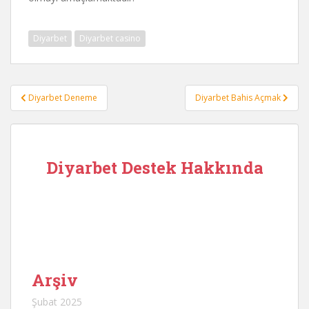
Diyarbet
Diyarbet casino
Yazı
Diyarbet Deneme
Diyarbet Bahis Açmak
gezinmesi
Diyarbet Destek Hakkında
Arşiv
Şubat 2025