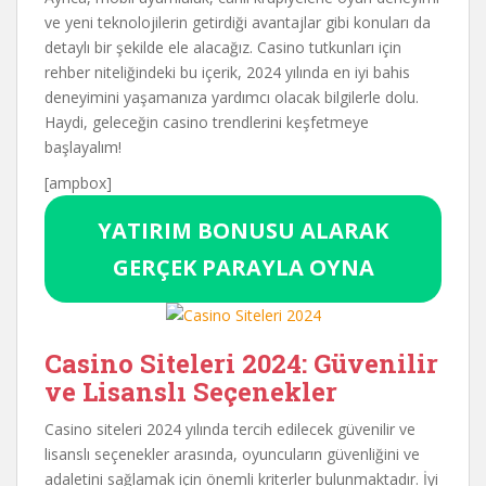
ve yeni teknolojilerin getirdiği avantajlar gibi konuları da
detaylı bir şekilde ele alacağız. Casino tutkunları için
rehber niteliğindeki bu içerik, 2024 yılında en iyi bahis
deneyimini yaşamanıza yardımcı olacak bilgilerle dolu.
Haydi, geleceğin casino trendlerini keşfetmeye
başlayalım!
[ampbox]
YATIRIM BONUSU ALARAK
GERÇEK PARAYLA OYNA
Casino Siteleri 2024: Güvenilir
ve Lisanslı Seçenekler
Casino siteleri 2024 yılında tercih edilecek güvenilir ve
lisanslı seçenekler arasında, oyuncuların güvenliğini ve
adaletini sağlamak için önemli kriterler bulunmaktadır. İyi