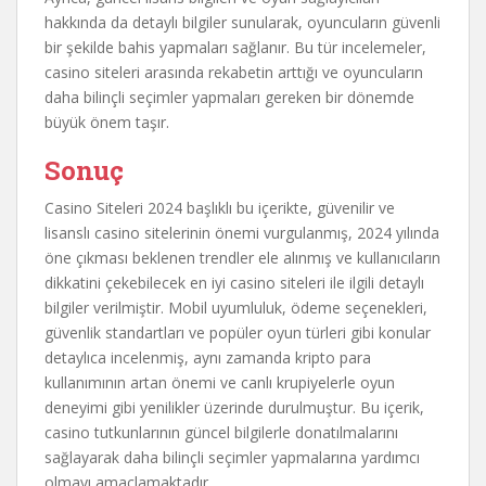
hakkında da detaylı bilgiler sunularak, oyuncuların güvenli
bir şekilde bahis yapmaları sağlanır. Bu tür incelemeler,
casino siteleri arasında rekabetin arttığı ve oyuncuların
daha bilinçli seçimler yapmaları gereken bir dönemde
büyük önem taşır.
Sonuç
Casino Siteleri 2024 başlıklı bu içerikte, güvenilir ve
lisanslı casino sitelerinin önemi vurgulanmış, 2024 yılında
öne çıkması beklenen trendler ele alınmış ve kullanıcıların
dikkatini çekebilecek en iyi casino siteleri ile ilgili detaylı
bilgiler verilmiştir. Mobil uyumluluk, ödeme seçenekleri,
güvenlik standartları ve popüler oyun türleri gibi konular
detaylıca incelenmiş, aynı zamanda kripto para
kullanımının artan önemi ve canlı krupiyelerle oyun
deneyimi gibi yenilikler üzerinde durulmuştur. Bu içerik,
casino tutkunlarının güncel bilgilerle donatılmalarını
sağlayarak daha bilinçli seçimler yapmalarına yardımcı
olmayı amaçlamaktadır.