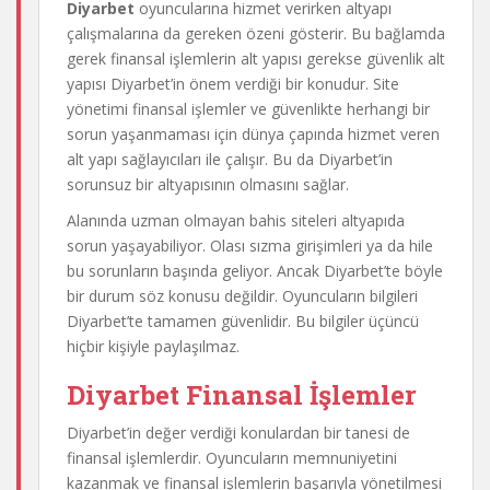
Diyarbet
oyuncularına hizmet verirken altyapı
çalışmalarına da gereken özeni gösterir. Bu bağlamda
gerek finansal işlemlerin alt yapısı gerekse güvenlik alt
yapısı Diyarbet’in önem verdiği bir konudur. Site
yönetimi finansal işlemler ve güvenlikte herhangi bir
sorun yaşanmaması için dünya çapında hizmet veren
alt yapı sağlayıcıları ile çalışır. Bu da Diyarbet’in
sorunsuz bir altyapısının olmasını sağlar.
Alanında uzman olmayan bahis siteleri altyapıda
sorun yaşayabiliyor. Olası sızma girişimleri ya da hile
bu sorunların başında geliyor. Ancak Diyarbet’te böyle
bir durum söz konusu değildir. Oyuncuların bilgileri
Diyarbet’te tamamen güvenlidir. Bu bilgiler üçüncü
hiçbir kişiyle paylaşılmaz.
Diyarbet Finansal İşlemler
Diyarbet’in değer verdiği konulardan bir tanesi de
finansal işlemlerdir. Oyuncuların memnuniyetini
kazanmak ve finansal işlemlerin başarıyla yönetilmesi