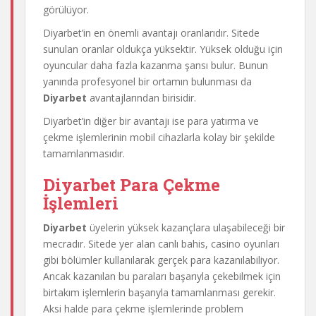
görülüyor.
Diyarbet’in en önemli avantajı oranlarıdır. Sitede
sunulan oranlar oldukça yüksektir. Yüksek olduğu için
oyuncular daha fazla kazanma şansı bulur. Bunun
yanında profesyonel bir ortamın bulunması da
Diyarbet
avantajlarından birisidir.
Diyarbet’in diğer bir avantajı ise para yatırma ve
çekme işlemlerinin mobil cihazlarla kolay bir şekilde
tamamlanmasıdır.
Diyarbet Para Çekme
İşlemleri
Diyarbet
üyelerin yüksek kazançlara ulaşabileceği bir
mecradır. Sitede yer alan canlı bahis, casino oyunları
gibi bölümler kullanılarak gerçek para kazanılabiliyor.
Ancak kazanılan bu paraları başarıyla çekebilmek için
birtakım işlemlerin başarıyla tamamlanması gerekir.
Aksi halde para çekme işlemlerinde problem