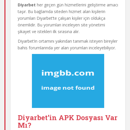
Diyarbet
her geçen gün hizmetlerini geliştirme amacı
taşır. Bu bağlamda siteden hizmet alan kişilerin
yorumları Diyarbet’te çalışan kişiler için oldukça
önemlidir. Bu yorumları inceleyen site yönetimi
şikayet ve istekleri ilk sırasına alır.
Diyarbet’in ortamını yakından tanımak isteyen bireyler
bahis forumlarında yer alan yorumları inceleyebiliyor.
Diyarbet’in APK Dosyası Var
Mı?