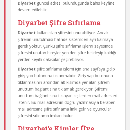
Diyarbet
güncel adresi bulunduğunda bahis keyfine
devam edilebilir.
Diyarbet Şifre Sıfırlama
Diyarbet
kullanıcıları şifresini unutabiliyor. Ancak
şifrenin unutulması halinde sistemden ayrı kalmaya
gerek yoktur. Çünkü şifre sıfırlama işlemi sayesinde
şifresini unutan bireyler yeniden şifre belirleyip kaldığı
yerden keyifli dakikalar geçirebiliyor.
Diyarbet
şifre sıfırlama işlemi için ana sayfaya gidip
giriş yap butonuna tıklanmalıdır. Giriş yap butonuna
tıklanmasının ardından alt kısımda yer alan şifremi
unuttum bağlantısına tıklamak gerekiyor. Şifremi
unuttum bağlantısına tıklayan kişilerden mail adresleri
istenir. Bu mail adresinin doğru yazılmasıyla beraber
mail adresine şifre sıfırlama linki gelir ve oyuncular
şifresini sıfırlama imkanı bulur.
Diyarbet’e Kimler Üye