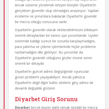
Ancak sisteme yönelmek isteyen bireyler Diyarbet’in
gerçekten güvenilir olup olmadığını araştırıyor. Yapılan
inceleme ve yorumlara bakılarak Diyarbet’in güvenilir
bir mecra olduğu sonucuna varılır.
Diyarbet’in güvenilir olarak nitelendirilmesini etkileyen
önemli detaylardan bir tanesi üye yorumlarıdır. Üyeler
sistemde kaldığı sürece bir sorunla karşılaşmadığını,
para yatırma ve çekme işlemlerinde hiçbir probleme
rastlamadığını dile getiriyor. Bu yorumlar da
Diyarbet’in güvenilir olduğunu gözler önüne seren
önemli bir detaydır.
Diyarbet’in güncel adresi değiştiğinde oyuncular
güven problemi yaşayabiliyor. Ancak yalnızca
Diyarbet’in değil diğer bahis sitelerin giriş adresi de
devamlı değişiklik gösterir.
Diyarbet Giriş Sorunu
Diyarbet
birçok kişinin dahil olmak istediği bir mecra