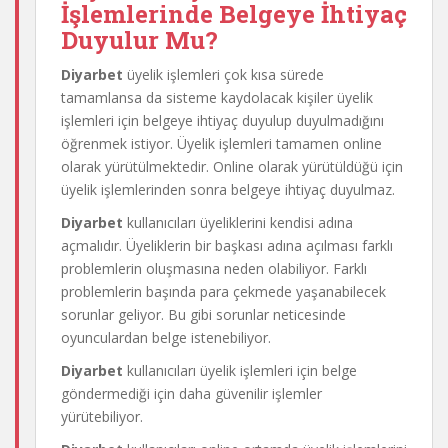
İşlemlerinde Belgeye İhtiyaç
Duyulur Mu?
Diyarbet
üyelik işlemleri çok kısa sürede
tamamlansa da sisteme kaydolacak kişiler üyelik
işlemleri için belgeye ihtiyaç duyulup duyulmadığını
öğrenmek istiyor. Üyelik işlemleri tamamen online
olarak yürütülmektedir. Online olarak yürütüldüğü için
üyelik işlemlerinden sonra belgeye ihtiyaç duyulmaz.
Diyarbet
kullanıcıları üyeliklerini kendisi adına
açmalıdır. Üyeliklerin bir başkası adına açılması farklı
problemlerin oluşmasına neden olabiliyor. Farklı
problemlerin başında para çekmede yaşanabilecek
sorunlar geliyor. Bu gibi sorunlar neticesinde
oyunculardan belge istenebiliyor.
Diyarbet
kullanıcıları üyelik işlemleri için belge
göndermediği için daha güvenilir işlemler
yürütebiliyor.