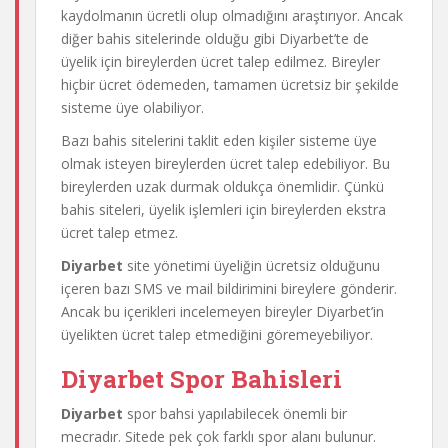
kaydolmanın ücretli olup olmadığını araştırıyor. Ancak
diğer bahis sitelerinde olduğu gibi Diyarbet’te de
üyelik için bireylerden ücret talep edilmez. Bireyler
hiçbir ücret ödemeden, tamamen ücretsiz bir şekilde
sisteme üye olabiliyor.
Bazı bahis sitelerini taklit eden kişiler sisteme üye
olmak isteyen bireylerden ücret talep edebiliyor. Bu
bireylerden uzak durmak oldukça önemlidir. Çünkü
bahis siteleri, üyelik işlemleri için bireylerden ekstra
ücret talep etmez.
Diyarbet
site yönetimi üyeliğin ücretsiz olduğunu
içeren bazı SMS ve mail bildirimini bireylere gönderir.
Ancak bu içerikleri incelemeyen bireyler Diyarbet’in
üyelikten ücret talep etmediğini göremeyebiliyor.
Diyarbet Spor Bahisleri
Diyarbet
spor bahsi yapılabilecek önemli bir
mecradır. Sitede pek çok farklı spor alanı bulunur.