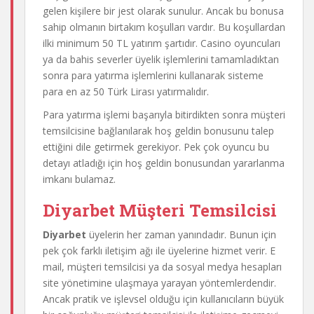
gelen kişilere bir jest olarak sunulur. Ancak bu bonusa
sahip olmanın birtakım koşulları vardır. Bu koşullardan
ilki minimum 50 TL yatırım şartıdır. Casino oyuncuları
ya da bahis severler üyelik işlemlerini tamamladıktan
sonra para yatırma işlemlerini kullanarak sisteme
para en az 50 Türk Lirası yatırmalıdır.
Para yatırma işlemi başarıyla bitirdikten sonra müşteri
temsilcisine bağlanılarak hoş geldin bonusunu talep
ettiğini dile getirmek gerekiyor. Pek çok oyuncu bu
detayı atladığı için hoş geldin bonusundan yararlanma
imkanı bulamaz.
Diyarbet Müşteri Temsilcisi
Diyarbet
üyelerin her zaman yanındadır. Bunun için
pek çok farklı iletişim ağı ile üyelerine hizmet verir. E
mail, müşteri temsilcisi ya da sosyal medya hesapları
site yönetimine ulaşmaya yarayan yöntemlerdendir.
Ancak pratik ve işlevsel olduğu için kullanıcıların büyük