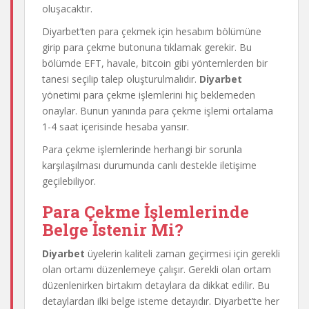
oluşacaktır.
Diyarbet’ten para çekmek için hesabım bölümüne
girip para çekme butonuna tıklamak gerekir. Bu
bölümde EFT, havale, bitcoin gibi yöntemlerden bir
tanesi seçilip talep oluşturulmalıdır.
Diyarbet
yönetimi para çekme işlemlerini hiç beklemeden
onaylar. Bunun yanında para çekme işlemi ortalama
1-4 saat içerisinde hesaba yansır.
Para çekme işlemlerinde herhangi bir sorunla
karşılaşılması durumunda canlı destekle iletişime
geçilebiliyor.
Para Çekme İşlemlerinde
Belge İstenir Mi?
Diyarbet
üyelerin kaliteli zaman geçirmesi için gerekli
olan ortamı düzenlemeye çalışır. Gerekli olan ortam
düzenlenirken birtakım detaylara da dikkat edilir. Bu
detaylardan ilki belge isteme detayıdır. Diyarbet’te her