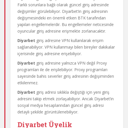
Farklı sorunlara bağlı olarak güncel giriş adresinde
değişimler görülebiliyor. Diyarbet’in giriş adresinin
değişmesindeki en önemli etken BTK tarafından
yapılan engellemelerdir. Bu engellemeler neticesinde
oyuncular giriş adresine erişmekte zorlanacaktır.
Diyarbet
giriş adresine VPN kullanılarak erişim
sağlanabiliyor. VPN kullanmayı bilen bireyler dakikalar
içerisinde giriş adresine erişebiliyor.
Diyarbet
giriş adresine yalnızca VPN değil Proxy
programları ile de erişilebiliyor. Proxy programları
sayesinde bahis severler giriş adresinin değişiminden
etkilenmez.
Diyarbet
giriş adresi sıklıkla değiştiği için yeni giriş
adresini takip etmek zorlaşabiliyor. Ancak Diyarbet’in
sosyal medya hesaplarından güncel giriş adresi
detaylı şekilde görüntülenebiliyor.
Diyarbet Üyelik