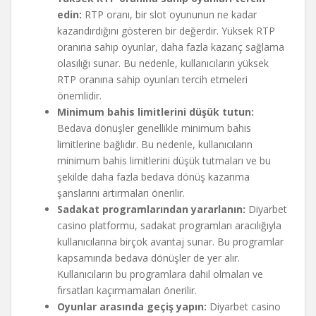
edin:
RTP oranı, bir slot oyununun ne kadar
kazandırdığını gösteren bir değerdir. Yüksek RTP
oranına sahip oyunlar, daha fazla kazanç sağlama
olasılığı sunar. Bu nedenle, kullanıcıların yüksek
RTP oranına sahip oyunları tercih etmeleri
önemlidir.
Minimum bahis limitlerini düşük tutun:
Bedava dönüşler genellikle minimum bahis
limitlerine bağlıdır. Bu nedenle, kullanıcıların
minimum bahis limitlerini düşük tutmaları ve bu
şekilde daha fazla bedava dönüş kazanma
şanslarını artırmaları önerilir.
Sadakat programlarından yararlanın:
Diyarbet
casino platformu, sadakat programları aracılığıyla
kullanıcılarına birçok avantaj sunar. Bu programlar
kapsamında bedava dönüşler de yer alır.
Kullanıcıların bu programlara dahil olmaları ve
fırsatları kaçırmamaları önerilir.
Oyunlar arasında geçiş yapın:
Diyarbet casino