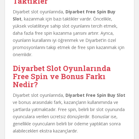
Taktikler
Diyarbet slot oyunlarında,
Diyarbet Free Spin Buy
Slot
, kazanmak için bazı taktikler vardır. Öncelikle,
yüksek volatiliteye sahip slot oyunlarını tercih etmek,
daha fazla free spin kazanma şansını artırır. Ayrıca,
oyunların kurallarını iyi öğrenmek ve Diyarbet’in özel
promosyonlarını takip etmek de free spin kazanmak için
önemlidir.
Diyarbet Slot Oyunlarında
Free Spin ve Bonus Farkı
Nedir?
Diyarbet slot oyunlarında,
Diyarbet Free Spin Buy Slot
ve bonus arasındaki fark, kazançların kullanımında ve
şartlarda yatmaktadır. Free spin, belirli bir slot oyununda
oyunculara verilen ücretsiz dönüşlerdir. Bonuslar ise,
genellikle oyuncuların belirli bir ödeme yaptıktan sonra
alabilecekleri ekstra kazançlardır.