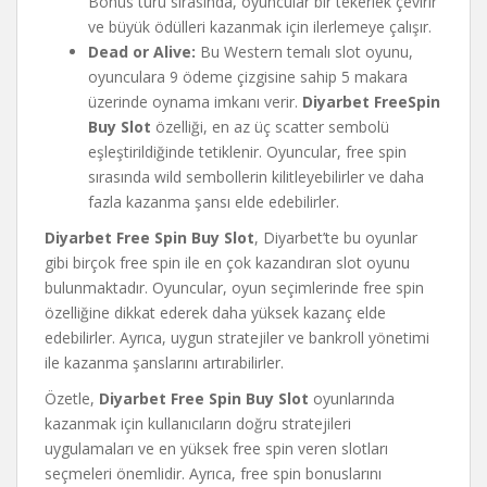
Bonus turu sırasında, oyuncular bir tekerlek çevirir
ve büyük ödülleri kazanmak için ilerlemeye çalışır.
Dead or Alive:
Bu Western temalı slot oyunu,
oyunculara 9 ödeme çizgisine sahip 5 makara
üzerinde oynama imkanı verir.
Diyarbet FreeSpin
Buy Slot
özelliği, en az üç scatter sembolü
eşleştirildiğinde tetiklenir. Oyuncular, free spin
sırasında wild sembollerin kilitleyebilirler ve daha
fazla kazanma şansı elde edebilirler.
Diyarbet Free Spin Buy Slot
, Diyarbet’te bu oyunlar
gibi birçok free spin ile en çok kazandıran slot oyunu
bulunmaktadır. Oyuncular, oyun seçimlerinde free spin
özelliğine dikkat ederek daha yüksek kazanç elde
edebilirler. Ayrıca, uygun stratejiler ve bankroll yönetimi
ile kazanma şanslarını artırabilirler.
Özetle,
Diyarbet Free
Spin Buy Slot
oyunlarında
kazanmak için kullanıcıların doğru stratejileri
uygulamaları ve en yüksek free spin veren slotları
seçmeleri önemlidir. Ayrıca, free spin bonuslarını