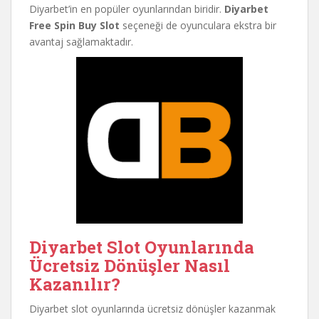
Diyarbet’in en popüler oyunlarından biridir.
Diyarbet
Free Spin Buy Slot
seçeneği de oyunculara ekstra bir
avantaj sağlamaktadır.
Diyarbet Slot Oyunlarında
Ücretsiz Dönüşler Nasıl
Kazanılır?
Diyarbet slot oyunlarında ücretsiz dönüşler kazanmak