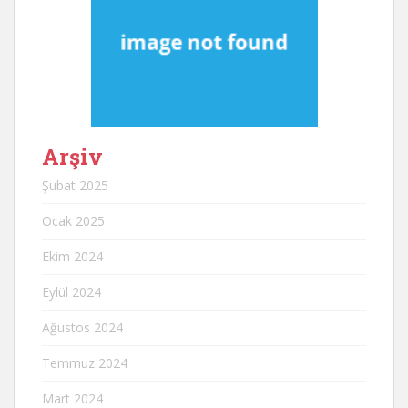
Arşiv
Şubat 2025
Ocak 2025
Ekim 2024
Eylül 2024
Ağustos 2024
Temmuz 2024
Mart 2024