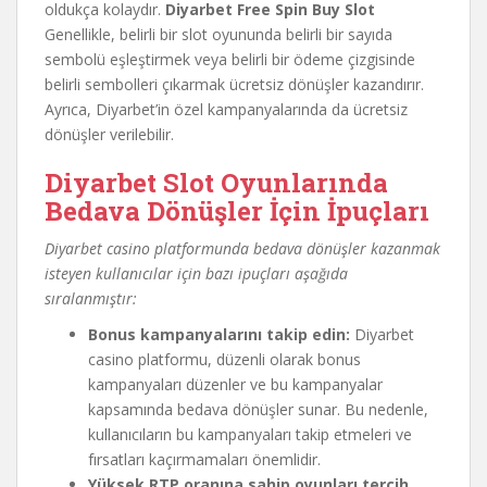
oldukça kolaydır.
Diyarbet Free Spin Buy Slot
Genellikle, belirli bir slot oyununda belirli bir sayıda
sembolü eşleştirmek veya belirli bir ödeme çizgisinde
belirli sembolleri çıkarmak ücretsiz dönüşler kazandırır.
Ayrıca, Diyarbet’in özel kampanyalarında da ücretsiz
dönüşler verilebilir.
Diyarbet Slot Oyunlarında
Bedava Dönüşler İçin İpuçları
Diyarbet casino platformunda bedava dönüşler kazanmak
isteyen kullanıcılar için bazı ipuçları aşağıda
sıralanmıştır:
Bonus kampanyalarını takip edin:
Diyarbet
casino platformu, düzenli olarak bonus
kampanyaları düzenler ve bu kampanyalar
kapsamında bedava dönüşler sunar. Bu nedenle,
kullanıcıların bu kampanyaları takip etmeleri ve
fırsatları kaçırmamaları önemlidir.
Yüksek RTP oranına sahip oyunları tercih