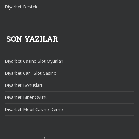
Diyarbet Destek
SON YAZILAR
Diyarbet Casino Slot Oyunları
Diyarbet Canlı Slot Casino
Diyarbet Bonusları
Diyarbet Biber Oyunu
Diyarbet Mobil Casino Demo