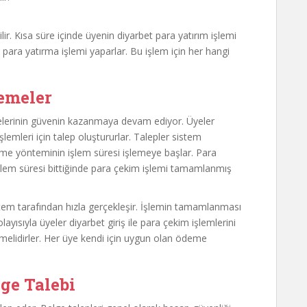
lir. Kısa süre içinde üyenin diyarbet para yatırım işlemi
4 para yatırma işlemi yaparlar. Bu işlem için her hangi
demeler
elerinin güvenin kazanmaya devam ediyor. Üyeler
lemleri için talep oluştururlar. Talepler sistem
eme yönteminin işlem süresi işlemeye başlar. Para
lem süresi bittiğinde para çekim işlemi tamamlanmış
tem tarafından hızla gerçekleşir. İşlemin tamamlanması
yısıyla üyeler diyarbet giriş ile para çekim işlemlerini
lmelidirler. Her üye kendi için uygun olan ödeme
lge Talebi