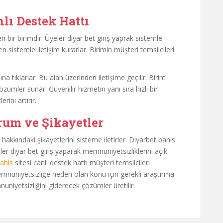
nlı Destek Hattı
n bir birimdir. Üyeler diyar bet giriş yaprak sistemle
n sistemle iletişim kurarlar. Birimin müşteri temsilcileri
na tıklarlar. Bu alan üzerinden iletişime geçilir. Birim
zümler sunar. Güvenilir hizmetin yanı sıra hızlı bir
rini artırır.
rum ve Şikayetler
hakkındaki şikayetlerini sisteme iletirler. Diyarbet bahis
er diyar bet giriş yaparak memnuniyetsizliklerini açık
ahis
sitesi canlı destek hattı müşteri temsilcileri
mnuniyetsizliğe neden olan konu için gerekli araştırma
nuniyetsizliğini giderecek çözümler üretilir.