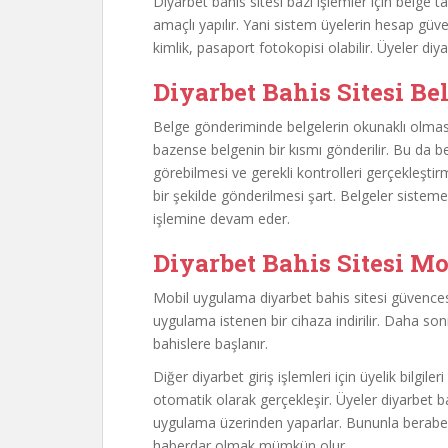
Diyarbet bahis sitesi bazı işlemler için belge t
amaçlı yapılır. Yani sistem üyelerin hesap güv
kimlik, pasaport fotokopisi olabilir. Üyeler diya
Diyarbet Bahis Sitesi Be
Belge gönderiminde belgelerin okunaklı olması
bazense belgenin bir kısmı gönderilir. Bu da be
görebilmesi ve gerekli kontrolleri gerçekleştirme
bir şekilde gönderilmesi şart. Belgeler siste
işlemine devam eder.
Diyarbet Bahis Sitesi M
Mobil uygulama diyarbet bahis sitesi güvences
uygulama istenen bir cihaza indirilir. Daha sonra i
bahislere başlanır.
Diğer diyarbet giriş işlemleri için üyelik bilgile
otomatik olarak gerçekleşir. Üyeler diyarbet bahi
uygulama üzerinden yaparlar. Bununla beraber 
haberdar olmak mümkün olur.