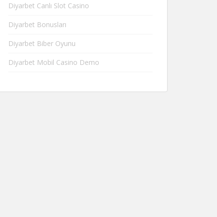
Diyarbet Canlı Slot Casino
Diyarbet Bonusları
Diyarbet Biber Oyunu
Diyarbet Mobil Casino Demo