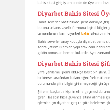
bahis sitesi giriş işlemlerinde de üyelerine hızlı
Diyarbet Bahis Sitesi Üy
Bahis severler basit birkaç işlem adımıyla giri
butonu tıklanır. Üyelik formuna kişisel bilgiler gi
tamamlanan form diyarbet
bahis
sitesi biriml
Bahis severler onay koduyla diyarbet bahis sites
sonra yatırım işlemleri yapılarak canlı bahisler
geldin bonusları hemen kullanılır. Aynı zaman
Diyarbet Bahis Sitesi Şi
Şifre yenileme işlemi oldukça basit bir işlem. Ü
bir kimse tarafından kullanıldığını fark ettikleri
durumunda şifre bilgisi girilemeyeceği için üye
Şifrenin başka bir kişinin eline geçmesi durumu
girer. Hesabın hızla güvence altına alınması içi
işlemler için diyarbet giriş ile şifre belirleme işl