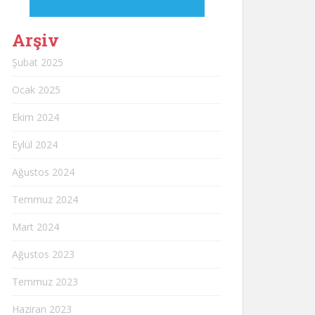
Arşiv
Şubat 2025
Ocak 2025
Ekim 2024
Eylül 2024
Ağustos 2024
Temmuz 2024
Mart 2024
Ağustos 2023
Temmuz 2023
Haziran 2023