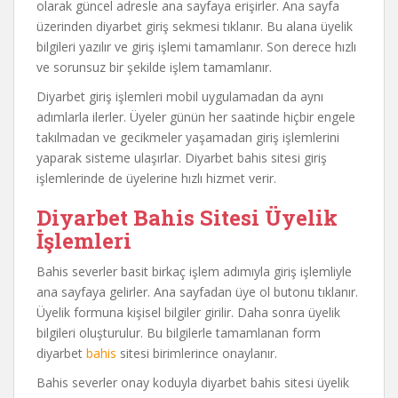
olarak güncel adresle ana sayfaya erişirler. Ana sayfa
üzerinden diyarbet giriş sekmesi tıklanır. Bu alana üyelik
bilgileri yazılır ve giriş işlemi tamamlanır. Son derece hızlı
ve sorunsuz bir şekilde işlem tamamlanır.
Diyarbet giriş işlemleri mobil uygulamadan da aynı
adımlarla ilerler. Üyeler günün her saatinde hiçbir engele
takılmadan ve gecikmeler yaşamadan giriş işlemlerini
yaparak sisteme ulaşırlar. Diyarbet bahis sitesi giriş
işlemlerinde de üyelerine hızlı hizmet verir.
Diyarbet Bahis Sitesi Üyelik
İşlemleri
Bahis severler basit birkaç işlem adımıyla giriş işlemliyle
ana sayfaya gelirler. Ana sayfadan üye ol butonu tıklanır.
Üyelik formuna kişisel bilgiler girilir. Daha sonra üyelik
bilgileri oluşturulur. Bu bilgilerle tamamlanan form
diyarbet
bahis
sitesi birimlerince onaylanır.
Bahis severler onay koduyla diyarbet bahis sitesi üyelik