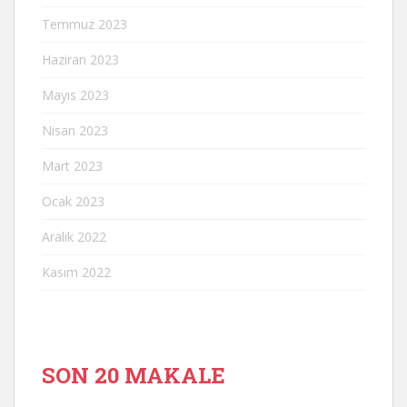
Temmuz 2023
Haziran 2023
Mayıs 2023
Nisan 2023
Mart 2023
Ocak 2023
Aralık 2022
Kasım 2022
SON 20 MAKALE