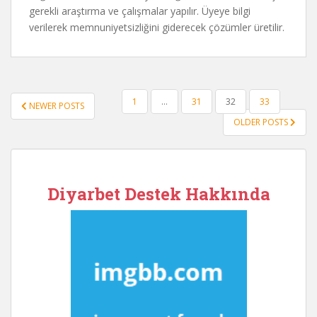
gerekli araştırma ve çalışmalar yapılır. Üyeye bilgi
verilerek memnuniyetsizliğini giderecek çözümler üretilir.
YAZI
1
…
31
32
33
NEWER POSTS
SAYFALAMASI
OLDER POSTS
Diyarbet Destek Hakkında