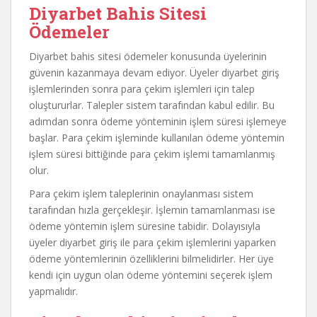
Diyarbet Bahis Sitesi
Ödemeler
Diyarbet bahis sitesi ödemeler konusunda üyelerinin
güvenin kazanmaya devam ediyor. Üyeler diyarbet giriş
işlemlerinden sonra para çekim işlemleri için talep
oluştururlar. Talepler sistem tarafından kabul edilir. Bu
adımdan sonra ödeme yönteminin işlem süresi işlemeye
başlar. Para çekim işleminde kullanılan ödeme yöntemin
işlem süresi bittiğinde para çekim işlemi tamamlanmış
olur.
Para çekim işlem taleplerinin onaylanması sistem
tarafından hızla gerçekleşir. İşlemin tamamlanması ise
ödeme yöntemin işlem süresine tabidir. Dolayısıyla
üyeler diyarbet giriş ile para çekim işlemlerini yaparken
ödeme yöntemlerinin özelliklerini bilmelidirler. Her üye
kendi için uygun olan ödeme yöntemini seçerek işlem
yapmalıdır.