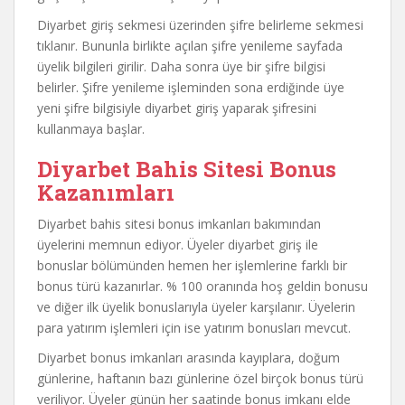
Diyarbet giriş sekmesi üzerinden şifre belirleme sekmesi
tıklanır. Bununla birlikte açılan şifre yenileme sayfada
üyelik bilgileri girilir. Daha sonra üye bir şifre bilgisi
belirler. Şifre yenileme işleminden sona erdiğinde üye
yeni şifre bilgisiyle diyarbet giriş yaparak şifresini
kullanmaya başlar.
Diyarbet Bahis Sitesi Bonus
Kazanımları
Diyarbet bahis sitesi bonus imkanları bakımından
üyelerini memnun ediyor. Üyeler diyarbet giriş ile
bonuslar bölümünden hemen her işlemlerine farklı bir
bonus türü kazanırlar. % 100 oranında hoş geldin bonusu
ve diğer ilk üyelik bonuslarıyla üyeler karşılanır. Üyelerin
para yatırım işlemleri için ise yatırım bonusları mevcut.
Diyarbet bonus imkanları arasında kayıplara, doğum
günlerine, haftanın bazı günlerine özel birçok bonus türü
veriliyor. Üyeler günün her saatinde bonus imkanı elde