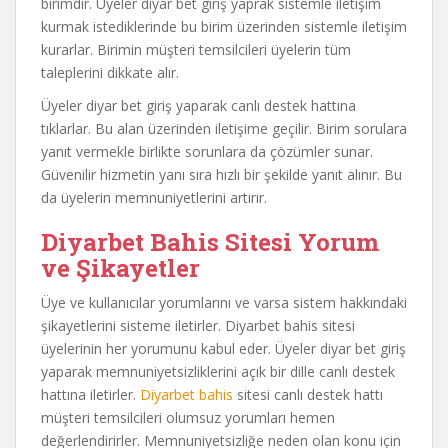
birimdir. Üyeler diyar bet giriş yaprak sistemle iletişim
kurmak istediklerinde bu birim üzerinden sistemle iletişim
kurarlar. Birimin müşteri temsilcileri üyelerin tüm
taleplerini dikkate alır.
Üyeler diyar bet giriş yaparak canlı destek hattına
tıklarlar. Bu alan üzerinden iletişime geçilir. Birim sorulara
yanıt vermekle birlikte sorunlara da çözümler sunar.
Güvenilir hizmetin yanı sıra hızlı bir şekilde yanıt alınır. Bu
da üyelerin memnuniyetlerini artırır.
Diyarbet Bahis Sitesi Yorum
ve Şikayetler
Üye ve kullanıcılar yorumlarını ve varsa sistem hakkındaki
şikayetlerini sisteme iletirler. Diyarbet bahis sitesi
üyelerinin her yorumunu kabul eder. Üyeler diyar bet giriş
yaparak memnuniyetsizliklerini açık bir dille canlı destek
hattına iletirler.
Diyarbet bahis
sitesi canlı destek hattı
müşteri temsilcileri olumsuz yorumları hemen
değerlendirirler. Memnuniyetsizliğe neden olan konu için