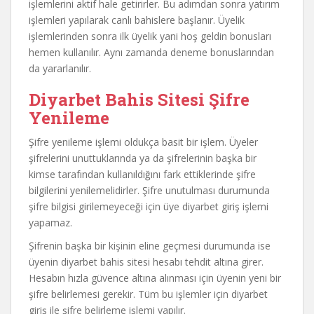
işlemlerini aktif hale getirirler. Bu adımdan sonra yatırım
işlemleri yapılarak canlı bahislere başlanır. Üyelik
işlemlerinden sonra ilk üyelik yani hoş geldin bonusları
hemen kullanılır. Aynı zamanda deneme bonuslarından
da yararlanılır.
Diyarbet Bahis Sitesi Şifre
Yenileme
Şifre yenileme işlemi oldukça basit bir işlem. Üyeler
şifrelerini unuttuklarında ya da şifrelerinin başka bir
kimse tarafından kullanıldığını fark ettiklerinde şifre
bilgilerini yenilemelidirler. Şifre unutulması durumunda
şifre bilgisi girilemeyeceği için üye diyarbet giriş işlemi
yapamaz.
Şifrenin başka bir kişinin eline geçmesi durumunda ise
üyenin diyarbet bahis sitesi hesabı tehdit altına girer.
Hesabın hızla güvence altına alınması için üyenin yeni bir
şifre belirlemesi gerekir. Tüm bu işlemler için diyarbet
giriş ile şifre belirleme işlemi yapılır.